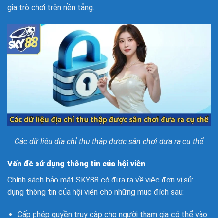
gia trò chơi trên nền tảng.
Các dữ liệu địa chỉ thu thập được sân chơi đưa ra cụ thể
Vấn đề sử dụng thông tin của hội viên
Chính sách bảo mật SKY88
có đưa ra về việc đơn vị sử
dụng thông tin của hội viên cho những mục đích sau:
Cấp phép quyền truy cập cho người tham gia có thể vào