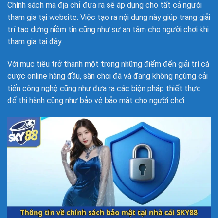
Chính sách mà địa chỉ đưa ra sẽ áp dụng cho tất cả người
tham gia tại website. Việc tạo ra nội dung này giúp trang giải
trí tạo dựng niềm tin cũng như sự an tâm cho người chơi khi
tham gia tại đây.
Với mục tiêu trở thành một trong những điểm đến giải trí cá
cược online hàng đầu, sân chơi đã và đang không ngừng cải
tiến công nghệ cũng như đưa ra các biện pháp thiết thực
để thi hành cũng như bảo vệ bảo mật cho người chơi.