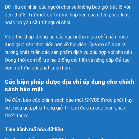
Dữ liệu cá nhân của người chơi sẽ không bao giờ tiết lộ với
bên thứ 3. Trừ một số trường hợp liên quan đến pháp luật
hoặc có yêu cầu từ người chơi.
Việc thu thập thông tin của người tham gia chỉ nhằm mục
đích giúp sân chơi hiểu hơn về hội viên. Qua đó sẽ đưa ra
hướng phát triển các sản phẩm dịch vụ phù hợp với nhu cầu.
Đồng thời còn hỗ trợ hệ thống cải tiến và nâng cấp để tạo
nên một địa chỉ phát triển hơn.
Các biện pháp được địa chỉ áp dụng cho chính
sách bảo mật
Để đảm bảo các chính sách bảo mật SKY88 được phát huy
hết hiệu quả, phía trang giải trí còn đưa ra các biện pháp
thiết thực:
Tiến hành mã hóa dữ liệu