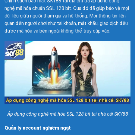
Chính sách bảo mật SKY88 tại địa chỉ đã áp dụng công
nghệ mã hóa chuẩn SSL 128 bit. Qua đó đã giúp bảo vệ mọi
dữ liệu giữa người tham gia và hệ thống. Mọi thông tin liên
quan đến người chơi như tài khoản, mật khẩu, giao dịch đều
được mã hóa và bên ngoài không thể truy cập vào.
Áp dụng công nghệ mã hóa SSL 128 bit tại nhà cái SKY88
Quản lý account nghiêm ngặt