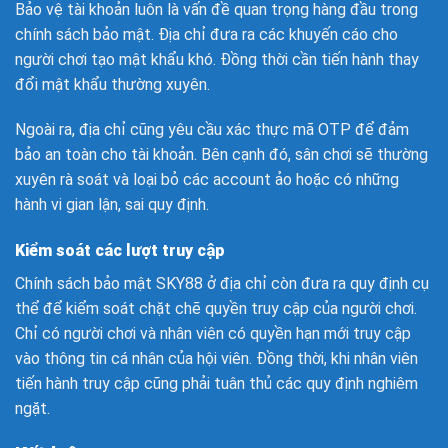
Bảo vệ tài khoản luôn là vấn đề quan trọng hàng đầu trong
chính sách bảo mật. Địa chỉ đưa ra các khuyến cáo cho
người chơi tạo mật khẩu khó. Đồng thời cần tiến hành thay
đổi mật khẩu thường xuyên.
Ngoài ra, địa chỉ cũng yêu cầu xác thực mã OTP để đảm
bảo an toàn cho tài khoản. Bên cạnh đó, sân chơi sẽ thường
xuyên rà soát và loại bỏ các account ảo hoặc có những
hành vi gian lận, sai quy định.
Kiểm soát các lượt truy cập
Chính sách bảo mật SKY88 ở địa chỉ còn đưa ra quy định cụ
thể để kiểm soát chặt chẽ quyền truy cập của người chơi.
Chỉ có người chơi và nhân viên có quyền hạn mới truy cập
vào thông tin cá nhân của hội viên. Đồng thời, khi nhân viên
tiến hành truy cập cũng phải tuân thủ các quy định nghiêm
ngặt.