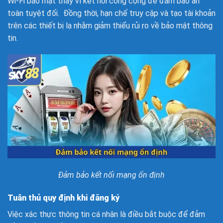
Wi-Fi bảo mật thay vì kết nối công cộng để đảm bảo an
toàn tuyệt đối. Đồng thời, hạn chế truy cập và tạo tài khoản
trên các thiết bị lạ nhằm giảm thiểu rủi ro về bảo mật thông
tin.
Đảm bảo kết nối mạng ổn định
Tuân thủ quy định khi đăng ký
Việc xác thực thông tin cá nhân là điều bắt buộc để đảm