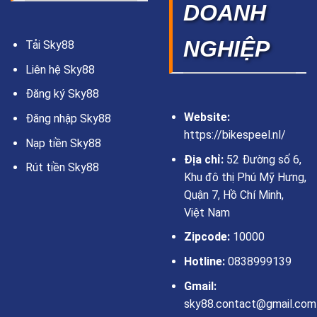
DOANH
NGHIỆP
Tải Sky88
Liên hệ Sky88
Đăng ký
S
ky88
Website:
Đăng nhập Sky88
https://bikespeel.nl/
Nạp tiền Sky88
Địa chỉ:
52 Đường số 6,
Rút tiền Sky88
Khu đô thị Phú Mỹ Hưng,
Quận 7, Hồ Chí Minh,
Việt Nam
Zipcode:
10000
Hotline:
0838999139
Gmail:
sky88.contact@gmail.com