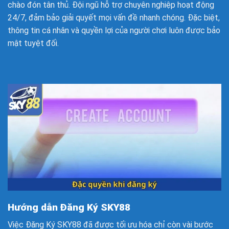
chào đón tân thủ. Đội ngũ hỗ trợ chuyên nghiệp hoạt động
24/7, đảm bảo giải quyết mọi vấn đề nhanh chóng. Đặc biệt,
thông tin cá nhân và quyền lợi của người chơi luôn được bảo
mật tuyệt đối.
Hướng dẫn Đăng Ký SKY88
Việc Đăng Ký SKY88 đã được tối ưu hóa chỉ còn vài bước