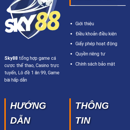
Giới thiệu
Điều khoản điều kiện
Giấy phép hoạt động
Quyền riêng tư
Sky88
tổng hợp game cá
Chính sách bảo mật
cược thể thao, Casino trực
tuyến, Lô đề 1 ăn 99, Game
bài hấp dẫn
HƯỚNG
THÔNG
DẪN
TIN