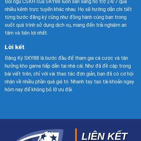
Đội ngũ CSKH của SKY88 luôn sẵn sàng hỗ trợ 24/7 qua
nhiều kênh trực tuyến khác nhau. Họ sẽ hướng dẫn chi tiết
từng bước đăng ký cũng như đồng hành cùng bạn trong
suốt quá trình sử dụng dịch vụ, mang đến trải nghiệm an
tâm và tiện lợi nhất.
Lời kết
Đăng Ký SKY88 là bước đầu để tham gia cá cược và tận
hưởng kho game hấp dẫn tại nhà cái. Như đã đề cập trong
bài viết trên, chỉ với vài thao tác đơn giản, bạn đã có cơ hội
nhận về nhiều phần quà giá trị. Nhanh tay tạo tài khoản ngay
hôm nay để không bỏ lỡ ưu đãi
.
LIÊN KẾT