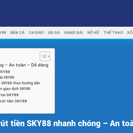
Y88
BẮN CÁ
CASINO
ĐÁ GÀ
GAME BÀI
NỔ HŨ
THỂ THAO
XỔ
g – An toàn – Dễ dàng
 SKY88
cái SKY88
ền SKY88 theo hướng dẫn
ận giao dịch SKY88
 tại SKY88
 rút tiền SKY88
út tiền SKY88 nhanh chóng – An to