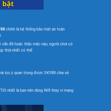
Y88
chính là hệ thống bảo mật an toàn
i.
t vấn đề hoặc thắc mắc nào, người chơi có
ịp thời nhất có thể.
 vài lưu ý quan trọng được SKY88 chia sẻ
 Tốt nhất là bạn nên dùng Wifi thay vì mạng