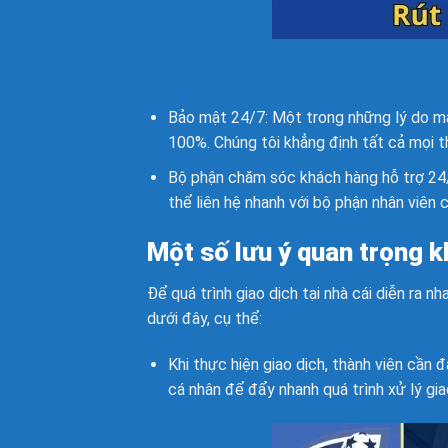
Bảo mật 24/7: Một trong những lý do mà
100%. Chúng tôi khẳng định tất cả mọi t
Bộ phận chăm sóc khách hàng hỗ trợ 24/
thể liên hệ nhanh với bộ phận nhân viên
Một số lưu ý quan trọng k
Để quá trình giao dịch tại nhà cái diễn ra
dưới đây, cụ thể:
Khi thực hiện giao dịch, thành viên cần 
cá nhân để đẩy nhanh quá trình xử lý gia