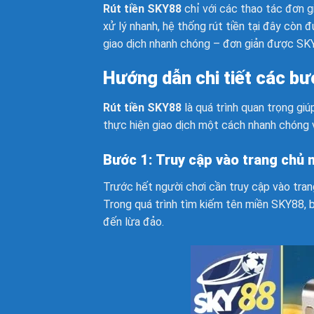
Rút tiền SKY88
chỉ với các thao tác đơn g
xử lý nhanh, hệ thống rút tiền tại đây còn
giao dịch nhanh chóng – đơn giản được
SK
Hướng dẫn chi tiết các bư
Rút tiền SKY88
là quá trình quan trọng giú
thực hiện giao dịch một cách nhanh chóng 
Bước 1: Truy cập vào trang chủ 
Trước hết người chơi cần truy cập vào tran
Trong quá trình tìm kiếm tên miền SKY88, 
đến lừa đảo.