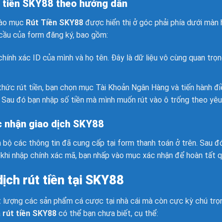
t tiền SKY88 theo hướng dẫn
 vào mục
Rút Tiền SKY88
được hiển thị ở góc phải phía dưới màn h
 cầu của form đăng ký, bao gồm:
chính xác ID của mình và họ tên. Đây là dữ liệu vô cùng quan trọ
 thức rút tiền, bạn chọn mục Tài Khoản Ngân Hàng và tiến hành 
 Sau đó bạn nhập số tiền mà mình muốn rút vào ô trống theo yêu
ác nhận giao dịch SKY88
àn bộ các thông tin đã cung cấp tại form thanh toán ở trên. Sa
khi nhập chính xác mã, bạn nhấp vào mục xác nhận để hoàn tất quá
ịch rút tiền tại SKY88
lượng các sản phẩm cá cược tại nhà cái mà còn cực kỳ chú trọng 
a
rút tiền SKY88
có thể bạn chưa biết, cụ thể: