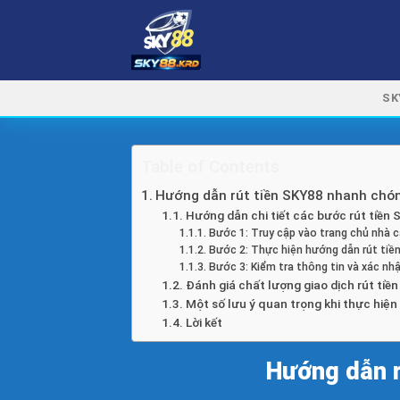
Bỏ
qua
nội
dung
SK
Table of Contents
Hướng dẫn rút tiền SKY88 nhanh chón
Hướng dẫn chi tiết các bước rút tiền
Bước 1: Truy cập vào trang chủ nhà 
Bước 2: Thực hiện hướng dẫn rút ti
Bước 3: Kiểm tra thông tin và xác nh
Đánh giá chất lượng giao dịch rút tiền
Một số lưu ý quan trọng khi thực hiện
Lời kết
Hướng dẫn r