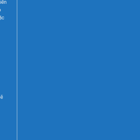
iến
o
ặc
sẽ