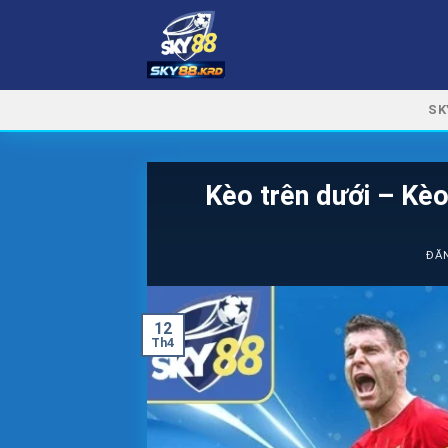
Bỏ
qua
nội
dung
SK
Kèo trên dưới – Kè
ĐĂ
12
Th4