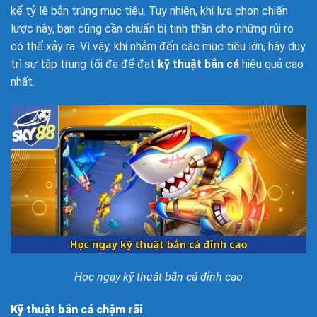
kể tỷ lệ bắn trúng mục tiêu. Tuy nhiên, khi lựa chọn chiến
lược này, bạn cũng cần chuẩn bị tinh thần cho những rủi ro
có thể xảy ra. Vì vậy, khi nhắm đến các mục tiêu lớn, hãy duy
trì sự tập trung tối đa để đạt
kỹ thuật bắn cá
hiệu quả cao
nhất.
Học ngay kỹ thuật bắn cá đỉnh cao
Kỹ thuật bắn cá chậm rãi