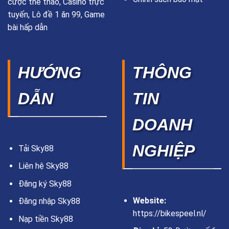
cược thể thao, Casino trực
tuyến, Lô đề 1 ăn 99, Game
bài hấp dẫn
HƯỚNG
THÔNG
DẪN
TIN
DOANH
NGHIỆP
Tải Sky88
Liên hệ Sky88
Đăng ký
S
ky88
Website:
Đăng nhập Sky88
https://bikespeel.nl/
Nạp tiền Sky88