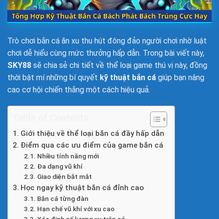
Trò chơi bắn cá ăn xu thu hút đông đảo người chơi nhờ luật
chơi dễ hiểu cùng mức thưởng hấp dẫn. Trong bài viết này,
SKY88
sẽ chia sẻ chi tiết về thể loại game thú vị này, đồng
thời bật mí những bí quyết
kỹ thuật bắn cá
giúp bạn nâng
cao cơ hội chiến thắng một cách hiệu quả.
Table of Contents
Giới thiệu về thể loại bắn cá đầy hấp dẫn
Điểm qua các ưu điểm của game bắn cá
Nhiều tính năng mới
Đa dạng vũ khí
Giao diện bắt mắt
Học ngay kỹ thuật bắn cá đỉnh cao
Bắn cá từng đàn
Hạn chế vũ khí với xu cao