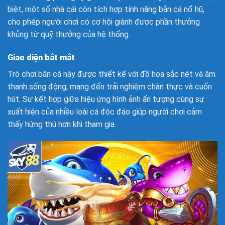
biệt, một số nhà cái còn tích hợp tính năng bắn cá nổ hũ,
cho phép người chơi có cơ hội giành được phần thưởng
khủng từ quỹ thưởng của hệ thống.
Giao diện bắt mắt
Trò chơi bắn cá này được thiết kế với đồ họa sắc nét và âm
thanh sống động, mang đến trải nghiệm chân thực và cuốn
hút. Sự kết hợp giữa hiệu ứng hình ảnh ấn tượng cùng sự
xuất hiện của nhiều loài cá độc đáo giúp người chơi cảm
thấy hứng thú hơn khi tham gia.