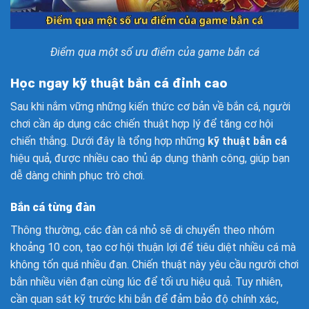
Điểm qua một số ưu điểm của game bắn cá
Học ngay kỹ thuật bắn cá đỉnh cao
Sau khi nắm vững những kiến thức cơ bản về bắn cá, người
chơi cần áp dụng các chiến thuật hợp lý để tăng cơ hội
chiến thắng. Dưới đây là tổng hợp những
kỹ thuật bắn cá
hiệu quả, được nhiều cao thủ áp dụng thành công, giúp bạn
dễ dàng chinh phục trò chơi.
Bắn cá từng đàn
Thông thường, các đàn cá nhỏ sẽ di chuyển theo nhóm
khoảng 10 con, tạo cơ hội thuận lợi để tiêu diệt nhiều cá mà
không tốn quá nhiều đạn. Chiến thuật này yêu cầu người chơi
bắn nhiều viên đạn cùng lúc để tối ưu hiệu quả. Tuy nhiên,
cần quan sát kỹ trước khi bắn để đảm bảo độ chính xác,