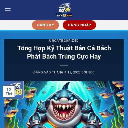
Bỏ
qua
nội
dung
ĐĂNG KÝ
ĐĂNG NHẬP
UNCATEGORIZED
Tổng Hợp Kỹ Thuật Bắn Cá Bách
Phát Bách Trúng Cực Hay
ĐĂNG VÀO
THÁNG 4 12, 2025
BỞI
SEO
12
Th4